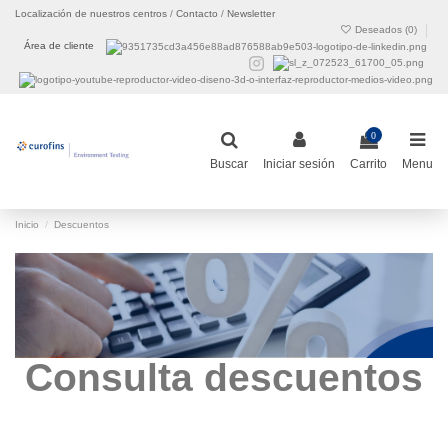
Localización de nuestros centros
/
Contacto
/
Newsletter
Deseados (
0
)
Área de cliente
0
Buscar
Iniciar sesión
Carrito
Menu
Inicio
Descuentos
Consulta descuentos