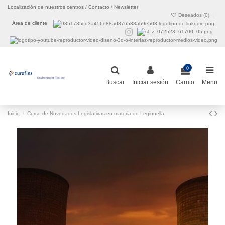
Localización de nuestros centros
/
Contacto
/
Newsletter
Deseados (
0
)
Área de cliente
0
Buscar
Iniciar sesión
Carrito
Menu
Inicio
Curso de Novedades Legislativas en materia de Legionella