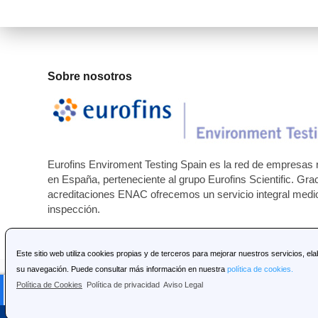
Sobre nosotros
Eurofins Enviroment Testing Spain es la red de empresas r
en España, perteneciente al grupo Eurofins Scientific. Gra
acreditaciones ENAC ofrecemos un servicio integral medioa
inspección.
Este sitio web utiliza cookies propias y de terceros para mejorar nuestros servicios, ela
su navegación. Puede consultar más información en nuestra
política de cookies
.
© 2024 Eurofins Environment Testing Spain: Todos los de
Política de Cookies
Política de privacidad
Aviso Legal
Aviso legal
|
Política de cookies
|
Política de privacidad
Consentimiento de cookies