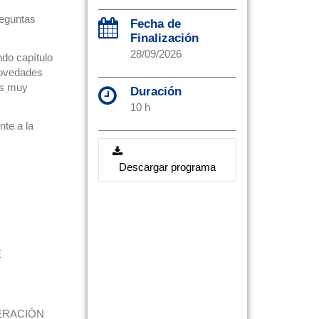
reguntas
Fecha de
Finalización
28/09/2026
ndo capítulo
novedades
es muy
Duración
10 h
nte a la
Descargar programa
E
ERACIÓN