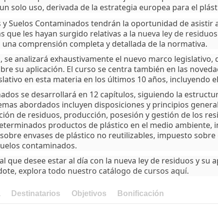
 un solo uso, derivada de la estrategia europea para el plás
 y Suelos Contaminados tendrán la oportunidad de asistir a
s que les hayan surgido relativas a la
nueva ley de residuo
a una comprensión completa y detallada de la normativa.
o, se analizará exhaustivamente el nuevo marco legislativo,
 su aplicación. El curso se centra también en las novedade
ativo en esta materia en los últimos 10 años, incluyendo el
dos se desarrollará en 12 capítulos, siguiendo la estructur
emas abordados incluyen disposiciones y principios generales
nción de residuos, producción, posesión y gestión de los re
determinados productos de plástico en el medio ambiente, 
sobre envases de plástico no reutilizables, impuesto sobre 
 suelos contaminados.
al que desee estar al día con la nueva ley de residuos y su 
ndote,
explora todo nuestro catálogo de cursos aquí
.
a
Destinatarios
Objetivos
Bonificación