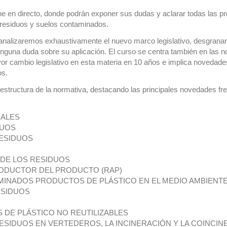
ine en directo, donde podrán exponer sus dudas y aclarar todas las p
e residuos y suelos contaminados.
n analizaremos exhaustivamente el nuevo marco legislativo, desgrana
inguna duda sobre su aplicación. El curso se centra también en las 
mayor cambio legislativo en esta materia en 10 años e implica novedad
os.
 estructura de la normativa, destacando las principales novedades fre
RALES
DUOS
RESIDUOS
 DE LOS RESIDUOS
RODUCTOR DEL PRODUCTO (RAP)
MINADOS PRODUCTOS DE PLÁSTICO EN EL MEDIO AMBIENT
ESIDUOS
 DE PLÁSTICO NO REUTILIZABLES
ESIDUOS EN VERTEDEROS, LA INCINERACIÓN Y LA COINCIN